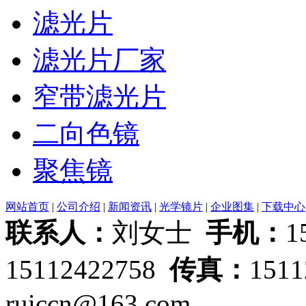
滤光片
滤光片厂家
窄带滤光片
二向色镜
聚焦镜
网站首页
|
公司介绍
|
新闻资讯
|
光学镜片
|
企业图集
|
下载中心
联系人：
刘女士
手机：
1
15112422758
传真：
151
ruiccn@163.com