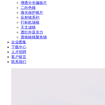
增透分光偏振片
二向色镜
激光保护镜片
反射镜系列
打标机场镜
天文滤镜
透红外亚克力
透镜棱镜聚焦镜
企业图集
下载中心
人才招聘
客户留言
联系我们