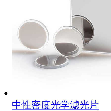
中性密度光学滤光片