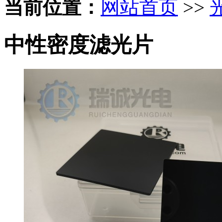
当前位置：
网站首页
>>
中性密度滤光片