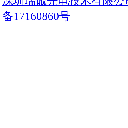
深圳瑞诚光电技术有限公
备17160860号