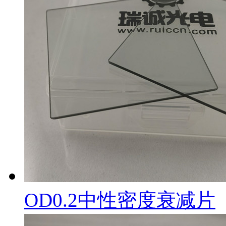
OD0.2中性密度衰减片