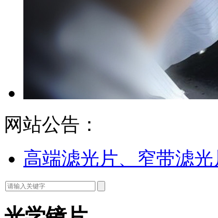
网站公告：
高端滤光片、窄带滤光
光学镜片