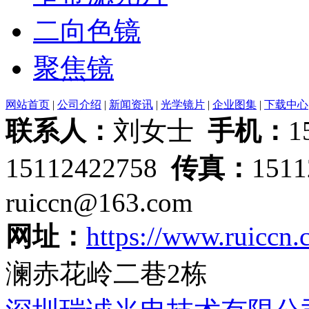
二向色镜
聚焦镜
网站首页
|
公司介绍
|
新闻资讯
|
光学镜片
|
企业图集
|
下载中心
联系人：
刘女士
手机：
1
15112422758
传真：
151
ruiccn@163.com
网址：
https://www.ruiccn
澜赤花岭二巷2栋