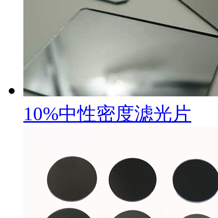
10%中性密度滤光片