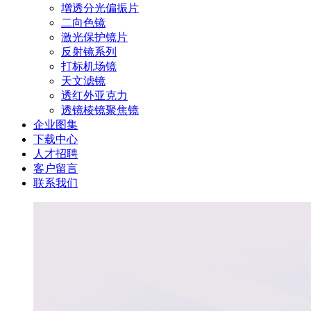
增透分光偏振片
二向色镜
激光保护镜片
反射镜系列
打标机场镜
天文滤镜
透红外亚克力
透镜棱镜聚焦镜
企业图集
下载中心
人才招聘
客户留言
联系我们