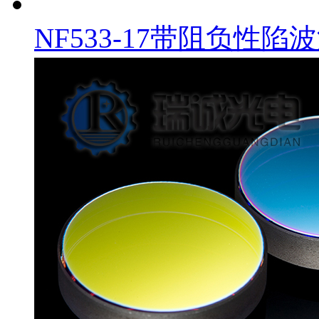
NF533-17带阻负性陷