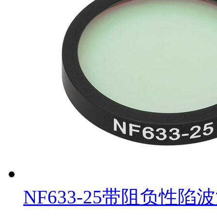
NF633-25带阻负性陷