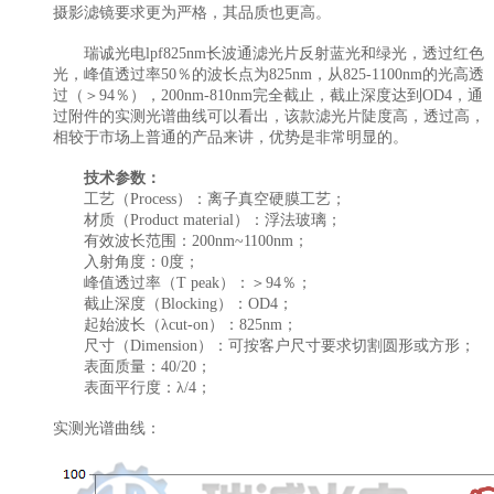
摄影滤镜要求更为严格，其品质也更高。
瑞诚光电lpf825nm长波通滤光片反射蓝光和绿光，透过红色
光，峰值透过率50％的波长点为825nm，从825-1100nm的光高透
过（＞94％），200nm-810nm完全截止，截止深度达到OD4，通
过附件的实测光谱曲线可以看出，该款滤光片陡度高，透过高，
相较于市场上普通的产品来讲，优势是非常明显的。
技术参数：
工艺（Process）：离子真空硬膜工艺；
材质（Product material）：浮法玻璃；
有效波长范围：200nm~1100nm；
入射角度：0度；
峰值透过率（T peak）：＞94％；
截止深度（Blocking）：OD4；
起始波长（λcut-on）：825nm；
尺寸（Dimension）：可按客户尺寸要求切割圆形或方形；
表面质量：40/20；
表面平行度：λ/4；
实测光谱曲线：