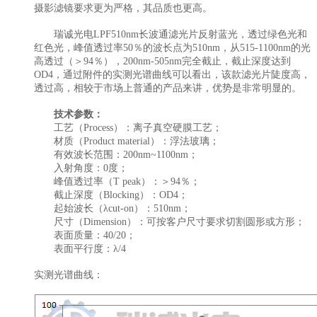
摄影滤镜要求更为严格，其品质也更高。
瑞诚光电LPF510nm长波通滤光片反射蓝光，透过绿色光和
红色光，峰值透过率50％的波长点为510nm，从515-1100nm的光
高透过（＞94％），200nm-505nm完全截止，截止深度达到
OD4，通过附件的实测光谱曲线可以看出，该款滤光片陡度高，
透过高，相较于市场上普通的产品来讲，优势是非常明显的。
技术参数：
工艺（Process）：离子真空硬膜工艺；
材质（Product material）：浮法玻璃；
有效波长范围：200nm~1100nm；
入射角度：0度；
峰值透过率（T peak）：＞94％；
截止深度（Blocking）：OD4；
起始波长（λcut-on）：510nm；
尺寸（Dimension）：可按客户尺寸要求切割圆形或方形；
表面质量：40/20；
表面平行度：λ/4
实测光谱曲线：