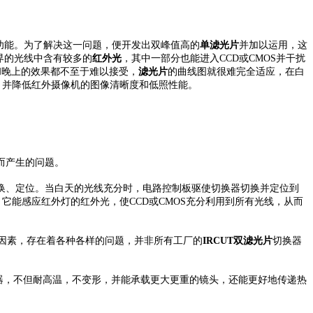
功能。为了解决这一问题，便开发出双峰值高的
单滤光片
并加以运用，这
界的光线中含有较多的
红外光
，其中一部分也能进入CCD或CMOS并干扰
和晚上的效果都不至于难以接受，
滤光片
的曲线图就很难完全适应，在白
象，并降低红外摄像机的图像清晰度和低照性能。
而产生的问题。
换、定位。当白天的光线充分时，电路控制板驱使切换器切换并定位到
它能感应红外灯的红外光，使CCD或CMOS充分利用到所有光线，从而
因素，存在着各种各样的问题，并非所有工厂的
IRCUT双滤光片
切换器
器，不但耐高温，不变形，并能承载更大更重的镜头，还能更好地传递热