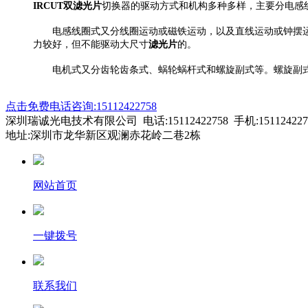
IRCUT双滤光片
切换器的驱动方式和机构多种多样，主要分电感
电感线圈式又分线圈运动或磁铁运动，以及直线运动或钟摆运
力较好，但不能驱动大尺寸
滤光片
的。
电机式又分齿轮齿条式、蜗轮蜗杆式和螺旋副式等。螺旋副式
点击免费电话咨询:15112422758
深圳瑞诚光电技术有限公司 电话:15112422758 手机:151124227
地址:深圳市龙华新区观澜赤花岭二巷2栋
网站首页
一键拨号
联系我们