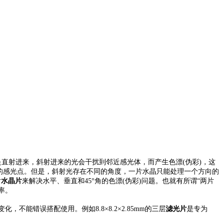
是直射进来，斜射进来的光会干扰到邻近感光体，而产生色漂(伪彩)，这
的感光点。但是，斜射光存在不同的角度，一片水晶只能处理一个方向的
片
水晶片
来解决水平、垂直和45°角的色漂(伪彩)问题。也就有所谓“两片
率。
错误搭配使用。例如8.8×8.2×2.85mm的三层
滤光片
是专为