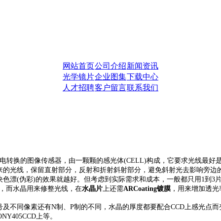
网站首页
公司介绍
新闻资讯
光学镜片
企业图集
下载中心
人才招聘
客户留言
联系我们
电转换的图像传感器，由一颗颗的感光体(CELL)构成，它要求光线最好
来的光线，保留直射部分，反射和折射斜射部分，避免斜射光去影响旁边
色漂(伪彩)的效果就越好。但考虑到实际需求和成本，一般都只用1到3
，而水晶用来修整光线，在
水晶片
上还需
ARCoating镀膜
，用来增加透光
像素还有N制、P制的不同，水晶的厚度都要配合CCD上感光点而变化，不能
NY405CCD上等。