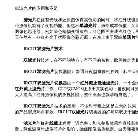
单滤光片的应用和不足
滤光片
在修整光线和还原图像真实色彩的同时，将红外线也
种摄像机就有了夜视功能。但这种
单滤光片
，虽然成本低廉，又
图像色彩还原，例如绿色植物变得灰白，红色图画变成浅红色，黑
天任然有一些红外光干扰图像色彩还原；在晚上由于双峰
玻璃片
IRCUT双滤光片技术
双滤光片
技术，在不同的地方，有不同的名称，欧美称之为
IRCUT双滤光片
切换器能让普通日夜型摄像机在晚上和白天
IRCUT双滤光片切换
器由一个
红外截止低通滤光片
、一个全
红外截止滤光片
工作，CCD或CMOS还原出真实色彩；当夜间可
大大提高了红外摄像机的夜视性能，整个画面也就清晰自然了。
IRCUT双滤光片
技术的应用，不论对于晚上还是白天的效果
的产品都成熟而有效。
IRCUT双滤光片
切换器的好与坏取决于
滤
滤光片
的
红外线截止
程度，透光率，和光整形效果均直接影响
量，降低温度对成像芯片的影响，确保图像品质稳定。白天和夜