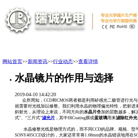
网站首页
>>
新闻资讯
>>
行业动态
>>
查看详情
水晶镜片的作用与选择
2019-04-10 14:42:20
众所周知，CCD和CMOS两者都是利用矽感光二极管进行光与
就需要对光线加以修整。我们利用水晶的物理偏光特性，把射进
斜射光，从理论上来说，不同方向的
水晶片
叠加的层数越多，解决
式”、“三片式”
滤光片
，其中IRCoating膜或
蓝玻璃
用来
滤除红外光
水晶修整光线是物理方式的，而不同CCD的品牌、规格、型号及不同
SONY405CCD设计的，大家还常常将1.08mm的水晶错误地用在SO