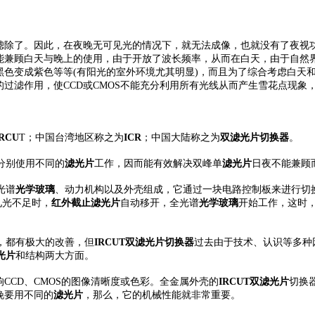
滤除了。因此，在夜晚无可见光的情况下，就无法成像，也就没有了夜视
能兼顾白天与晚上的使用，由于开放了波长频率，从而在白天，由于自然
色变成紫色等等(有阳光的室外环境尤其明显)，而且为了综合考虑白天
的过滤作用，使CCD或CMOS不能充分利用所有光线从而产生雪花点现
IRCU
T；中国台湾地区称之为
ICR
；中国大陆称之为
双滤光片切换器
。
分别使用不同的
滤光片
工作，因而能有效解决双峰单
滤光片
日夜不能兼顾
光谱
光学玻璃
、动力机构以及外壳组成，它通过一块电路控制板来进行切
见光不足时，
红外截止滤光片
自动移开，全光谱
光学玻璃
开始工作，这时，
，都有极大的改善，但
IRCUT双滤光片切换器
过去由于技术、认识等多种
光片
和结构两大方面。
CCD、CMOS的图像清晰度或色彩。全金属外壳的
IRCUT双滤光片
切换
晚要用不同的
滤光片
，那么，它的机械性能就非常重要。