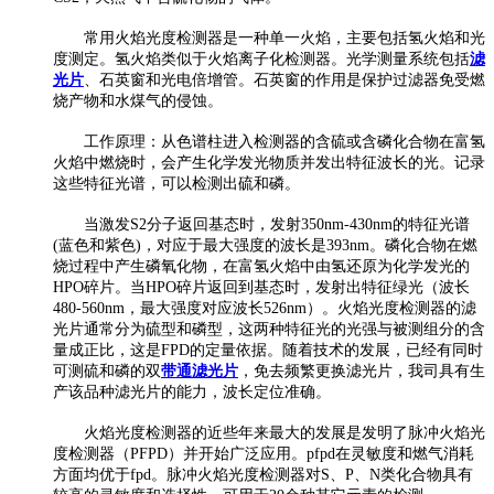
常用火焰光度检测器是一种单一火焰，主要包括氢火焰和光
度测定。氢火焰类似于火焰离子化检测器。光学测量系统包括
滤
光片
、石英窗和光电倍增管。石英窗的作用是保护过滤器免受燃
烧产物和水煤气的侵蚀。
工作原理：从色谱柱进入检测器的含硫或含磷化合物在富氢
火焰中燃烧时，会产生化学发光物质并发出特征波长的光。记录
这些特征光谱，可以检测出硫和磷。
当激发S2分子返回基态时，发射350nm-430nm的特征光谱
(蓝色和紫色)，对应于最大强度的波长是393nm。磷化合物在燃
烧过程中产生磷氧化物，在富氢火焰中由氢还原为化学发光的
HPO碎片。当HPO碎片返回到基态时，发射出特征绿光（波长
480-560nm，最大强度对应波长526nm）。火焰光度检测器的滤
光片通常分为硫型和磷型，这两种特征光的光强与被测组分的含
量成正比，这是FPD的定量依据。随着技术的发展，已经有同时
可测硫和磷的双
带通滤光片
，免去频繁更换滤光片，我司具有生
产该品种滤光片的能力，波长定位准确。
火焰光度检测器的近些年来最大的发展是发明了脉冲火焰光
度检测器（PFPD）并开始广泛应用。pfpd在灵敏度和燃气消耗
方面均优于fpd。脉冲火焰光度检测器对S、P、N类化合物具有