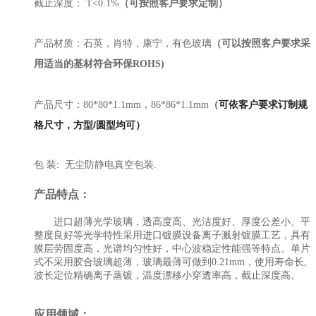
截止深度： T<0.1%
（可按照客户要求定制）
产品材质：石英，肖特，康宁，有色玻璃
（可以按照客户要求采
用适当的基材符合环保ROHS)
可依客户要求订制规
产品尺寸：80*80*1.1mm，86*86*1.1mm
（
格尺寸，方型/圆型均可）
包 装: 无尘防静电真空包装.
产品特点：
进口超薄光学玻璃，透高度高、光洁度好、厚度公差小、平
整度良好等光学特性
采用进口镀膜设备离子溅射镀膜工艺，具有
膜层劳固度高，光谱均匀性好，
中心波稳定性能强等特点。
单片
式不采用胶合
玻璃超薄，玻璃最薄可做到0.21mm，
使用寿命长,
波长定位精确
离子蒸镀，温度漂移小
穿透率高，
截止深度高。
应用领域：