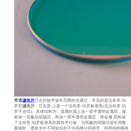
带通
滤光片
只允许较窄波长范围的光通过，常见的是法布里-珀
罗型
滤光片
，它实质 上是一个法布里-珀罗标准具(见法布里-珀
罗干涉仪)。具体结构为：玻璃衬底上涂一层半透明金属层，接
着涂一层氟化镁隔层，再涂一层半透明金属层，两金属 层构成
了法布里-珀罗标准具的两块平行板。当两极的间隔与波长同数
量级时，透射光中不同波长的干涉高峰分得很开，利用别的吸收