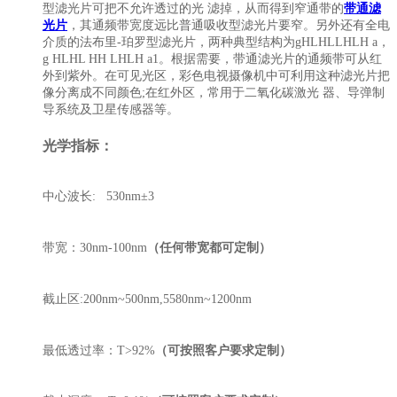
型滤光片可把不允许透过的光 滤掉，从而得到窄通带的
带通滤
光片
，其通频带宽度远比普通吸收型滤光片要窄。另外还有全电
介质的法布里-珀罗型滤光片，两种典型结构为gHLHLLHLH a，
g HLHL HH LHLH a1。根据需要，带通滤光片的通频带可从红
外到紫外。在可见光区，彩色电视摄像机中可利用这种滤光片把
像分离成不同颜色;在红外区，常用于二氧化碳激光 器、导弹制
导系统及卫星传感器等。
光学指标：
中心波长: 530nm±3
带宽：30nm-100nm
（任何带宽都可定制）
截止区:200nm~500nm,5580nm~1200nm
最低透过率：T>92%
（可按照客户要求定制）