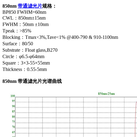
850nm
带通滤光片
规格：
BP850 FWHM=60nm
CWL：850nm±15nm
FWHM：50nm ±10nm
Tpeak：>85%
Blocking：Tmax<3%,Tave<1% @400-790 & 910-1100nm
Surface：80/50
Substrate：Float glass,B270
Circle：φ6.5-φ64mm
Square：3×3-55×55mm
Thickness：0.55-5mm
850nm 带通滤光片光谱曲线