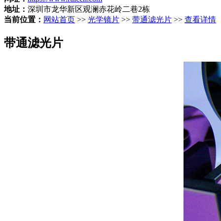
地址：
深圳市龙华新区观澜赤花岭二巷2栋
当前位置：
网站首页
>>
光学镜片
>>
带通滤光片
>>
查看详情
带通滤光片