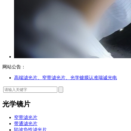
网站公告：
高端滤光片、窄带滤光片、光学镀膜认准瑞诚光电
光学镜片
窄带滤光片
带通滤光片
陷波负性滤光片