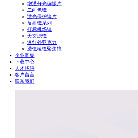
增透分光偏振片
二向色镜
激光保护镜片
反射镜系列
打标机场镜
天文滤镜
透红外亚克力
透镜棱镜聚焦镜
企业图集
下载中心
人才招聘
客户留言
联系我们