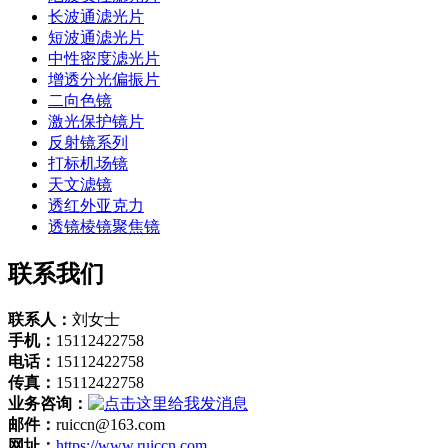
长波通滤光片
短波通滤光片
中性密度滤光片
增透分光偏振片
二向色镜
激光保护镜片
反射镜系列
打标机场镜
天文滤镜
透红外亚克力
透镜棱镜聚焦镜
联系我们
联系人：
刘女士
手机：
15112422758
电话：
15112422758
传真：
15112422758
业务咨询：
邮件：
ruiccn@163.com
网址：
https://www.ruiccn.com