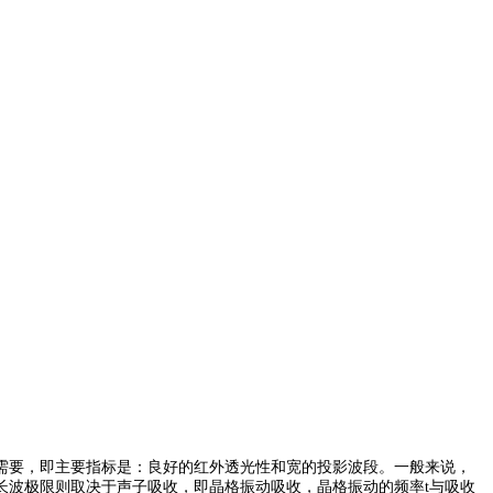
需要，即主要指标是：良好的红外透光性和宽的投影波段。一般来说，
长波极限则取决于声子吸收，即晶格振动吸收，晶格振动的频率t与吸收