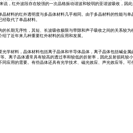
料来说，红外波段存在较强的一次晶格振动谐波和较弱的亚谐波吸收，因
晶材料的红外透明度与多晶体材料几乎相同。由于多晶材料的性能与单晶
已经取代了单晶材料。
的长期无序性，其短、长波吸收极限与带隙和声子吸收之间的关系较为模
介绍了近年来几种重要红外材料的应用和发展。
光学材料，晶体材料包括离子晶体和半导体晶体，离子晶体包括碱金属卤
晶体等。离子晶体通常具有较高的透过率和较低的折射率，因此反射损耗较
不同应用的需要。有些晶体还具有光学技术、磁光效应、声光效应等。可