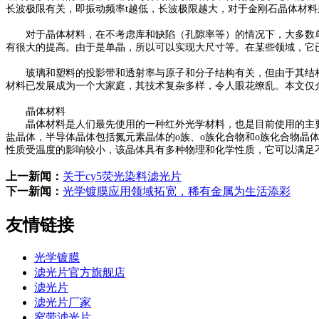
长波极限有关，即振动频率t越低，长波极限越大，对于金刚石晶体材
对于晶体材料，在不考虑库和缺陷（孔隙率等）的情况下，大多数单
有很大的提高。由于是单晶，所以可以实现大尺寸等。在某些领域，它
玻璃和塑料的投影带和透射率与原子和分子结构有关，但由于其结构
材料已发展成为一个大家庭，其技术复杂多样，令人眼花缭乱。本文仅
晶体材料
晶体材料是人们最先使用的一种红外光学材料，也是目前使用的主要
盐晶体，半导体晶体包括氮元素晶体的o族、o族化合物和o族化合物
性质受温度的影响较小，该晶体具有多种物理和化学性质，它可以满足
上一新闻：
关于cy5荧光染料滤光片
下一新闻：
光学镀膜应用领域拓宽，稀有金属为生活添彩
友情链接
光学镀膜
滤光片官方旗舰店
滤光片
滤光片厂家
窄带滤光片