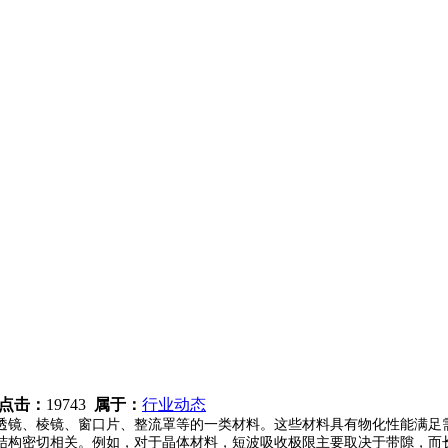
点击：
19743
属于：
行业动态
透镜、棱镜、窗口片、整流罩等的一类材料。这些材料具有物化性能满足
结构密切相关。例如，对于晶体材料，短波吸收极限主要取决于带隙，而