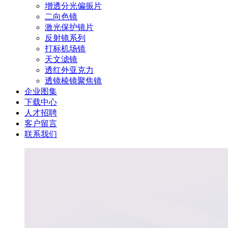
增透分光偏振片
二向色镜
激光保护镜片
反射镜系列
打标机场镜
天文滤镜
透红外亚克力
透镜棱镜聚焦镜
企业图集
下载中心
人才招聘
客户留言
联系我们