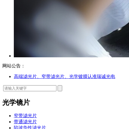
网站公告：
高端滤光片、窄带滤光片、光学镀膜认准瑞诚光电
光学镜片
窄带滤光片
带通滤光片
陷波负性滤光片