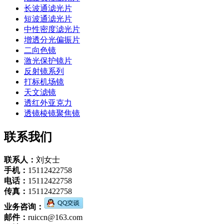
长波通滤光片
短波通滤光片
中性密度滤光片
增透分光偏振片
二向色镜
激光保护镜片
反射镜系列
打标机场镜
天文滤镜
透红外亚克力
透镜棱镜聚焦镜
联系我们
联系人：
刘女士
手机：
15112422758
电话：
15112422758
传真：
15112422758
业务咨询：
邮件：
ruiccn@163.com