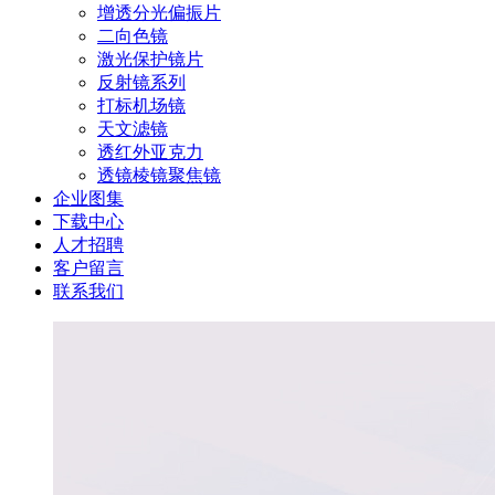
增透分光偏振片
二向色镜
激光保护镜片
反射镜系列
打标机场镜
天文滤镜
透红外亚克力
透镜棱镜聚焦镜
企业图集
下载中心
人才招聘
客户留言
联系我们